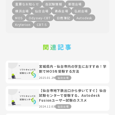
重要なお知らせ
各試験情報
新宿会場
横浜会場
仙台会場
青森会場
弘前会場
MOS
Odyssey-CBT
日商簿記
Autodesk
Kryterion
CBT-S
関連記事
宮城県内・仙台市内の学生におすすめ！学
割でMOSを受験する方法
2025.01.29
仙台会場
【仙台市地下鉄出口から歩いてすぐ】仙台
試験センターで受験する、Autodesk
Fusionユーザー試験のススメ
2024.12.03
仙台会場