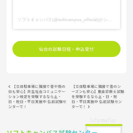
ソフトキャンパス(@softcampus_official)がシェアした投稿
仙台の試験日程・申込受付
【立体駐車場に隣接で雪や雨の
【立体駐車場に隣接で雪のシ
日も安心】共生社会コミュニケー
ーズンも安心】敷金診断士試験
ション検定を受験するなら土・
を受験するなら土・日・祝
日・祝日・平日実施中 弘前試験セ
日・平日実施中 弘前試験セン
ンターで！
ターで！
ソフトキャンパス試験センター