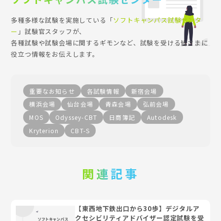
多種多様な試験を実施している「
ソフトキャンパス試験センタ
ー
」試験官スタッフが、
各種試験や試験会場に関するギモンなど、試験を受ける皆さまに
役立つ情報をお伝えします。
重要なお知らせ
各試験情報
新宿会場
横浜会場
仙台会場
青森会場
弘前会場
MOS
Odyssey-CBT
日商簿記
Autodesk
Kryterion
CBT-S
関連記事
【東西地下鉄出口から30歩】デジタルア
クセシビリティアドバイザー認定試験を受