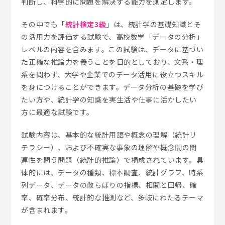
判断し、科学的に問題を解決する能力を測定します。
その中でも「
統計検定3級
」は、統計学の基礎知識とそ
の活用力を評価する試験で、高校数学「データの分析」
レベルの内容を含みます。この試験は、データに基づい
た正確な推論力を養うことを目的としており、文系・理
系を問わず、大学や企業でのデータ活用に役立つスキル
を身につけることができます。データ分析の基礎を学び
たい方や、統計学の知識を実生活や仕事に活かしたい
方に最適な試験です。
試験内容は、基本的な統計用語や概念の理解（統計リ
テラシー）、および不確実な事象の理解や概念間の関
連性を問う問題（統計的推論）で構成されています。具
体的には、データの種類、標本調査、統計グラフ、時系
列データ、データの散らばりの指標、相関と回帰、確
率、確率分布、統計的な推測など、多岐にわたるテーマ
が含まれます。