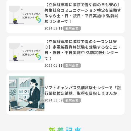
【立体駐車場に隣接で雪や雨の日も安心】
共生社会コミュニケーション検定を受験す
るなら土・日・祝日・平日実施中 弘前試
験センターで！
2024.12.11
弘前会場
【立体駐車場に隣接で雪のシーズンは安
心】家電製品資格試験を受験するなら土・
日・祝日・平日実施中 弘前試験センター
で！
2025.01.11
弘前会場
ソフトキャンパス弘前試験センターで「銀
行業務検定試験」取得を目指しませんか！
2024.11.09
弘前会場
新着記事