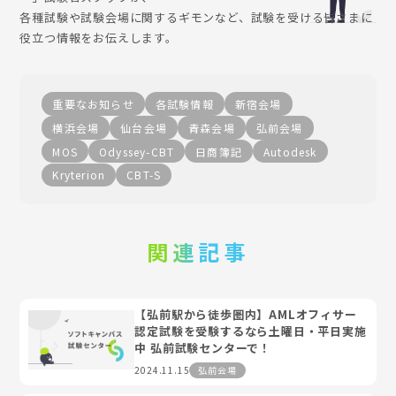
各種試験や試験会場に関するギモンなど、試験を受ける皆さまに
役立つ情報をお伝えします。
重要なお知らせ
各試験情報
新宿会場
横浜会場
仙台会場
青森会場
弘前会場
MOS
Odyssey-CBT
日商簿記
Autodesk
Kryterion
CBT-S
関連記事
【弘前駅から徒歩圏内】AMLオフィサー
認定試験を受験するなら土曜日・平日実施
中 弘前試験センターで！
2024.11.15
弘前会場