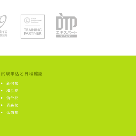
試験申込と日程確認
新宿校
横浜校
仙台校
青森校
弘前校