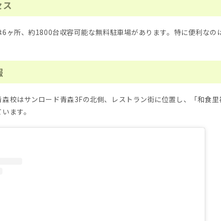
セス
6ヶ所、約1800台収容可能な無料駐車場があります。特に便利なの
。
報
青森校はサンロード青森3Fの北側、レストラン街に位置し、「和食里
ています。