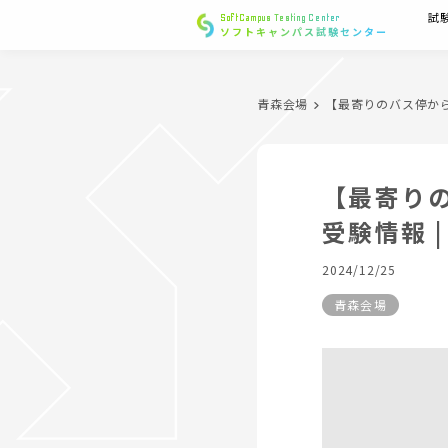
試
SoftCampus Testing Center
ソフトキャンパス試験センター
青森会場
【最寄りのバス停から
【最寄りの
受験情報 
2024/12/25
青森会場