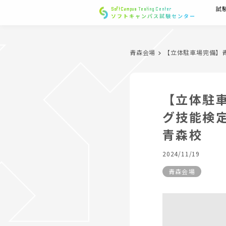
試
SoftCampus Testing Center
ソフトキャンパス試験センター
青森会場
【立体駐車場完備】
【立体駐
グ技能検
青森校
2024/11/19
青森会場