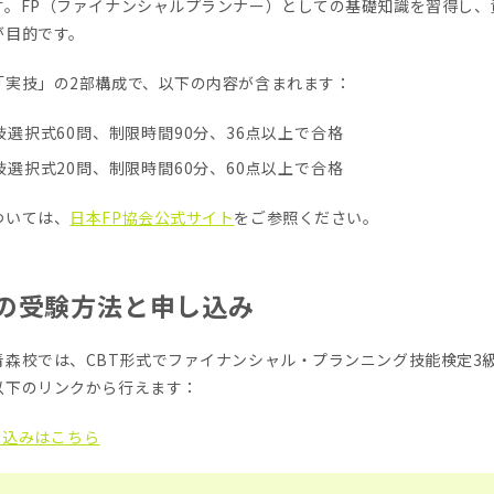
す。FP（ファイナンシャルプランナー）としての基礎知識を習得し、
が目的です。
「実技」の2部構成で、以下の内容が含まれます：
肢選択式60問、制限時間90分、36点以上で合格
肢選択式20問、制限時間60分、60点以上で合格
ついては、
日本FP協会公式サイト
をご参照ください。
での受験方法と申し込み
青森校では、CBT形式でファイナンシャル・プランニング技能検定3
以下のリンクから行えます：
し込みはこちら