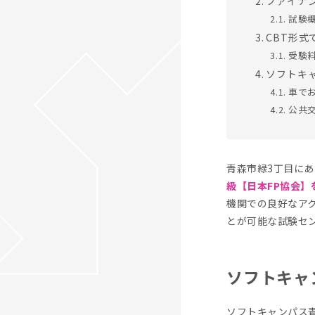
ファイナ
試験
CBT形
受験
ソフトキ
車で
公共
青森市緑3丁目にあ
級【日本FP協会
機関での良好なア
とが可能な試験セ
ソフトキャ
ソフトキャンパス