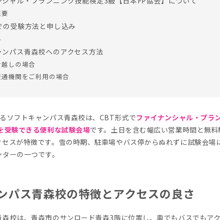
ンシャル・プランニング技能検定3級【日本FP協会】について
概要
式での受験方法と申し込み
料
ャンパス青森校へのアクセス方法
お越しの場合
交通機関をご利用の場合
るソフトキャンパス青森校は、CBT形式で
ファイナンシャル・プラ
】を受験できる便利な試験会場
です。土日を含む幅広い営業時間と無料
クセスが特徴です。雪の時期、駐車場やバス停からぬれずに試験会場
ンターの一つです。
ンパス青森校の特徴とアクセスの良さ
青森校は、青森市のサンロード青森3階に位置し、車でもバスでもア